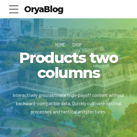
OryaBlog
HOME
SHOP
Products two
columns
Interactively procrastinate high-payoff content without
backward-compatible data. Quickly cultivate optimal
processes and tactical architectures.