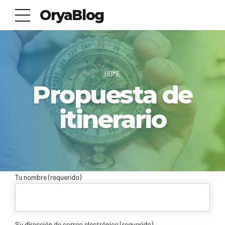
OryaBlog
HOME
Propuesta de
itinerario
Tu nombre (requerido)
Su dirección de correo electrónico (requerido)